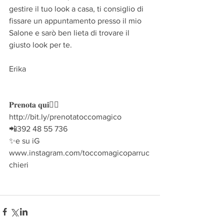
gestire il tuo look a casa, ti consiglio di 
fissare un appuntamento presso il mio 
Salone e sarò ben lieta di trovare il 
giusto look per te. 
Erika
𝐏𝐫𝐞𝐧𝐨𝐭𝐚 𝐪𝐮𝐢👉🏻
http://bit.ly/prenotatoccomagico
📲392 48 55 736
✨e su iG 
www.instagram.com/toccomagicoparruc
chieri