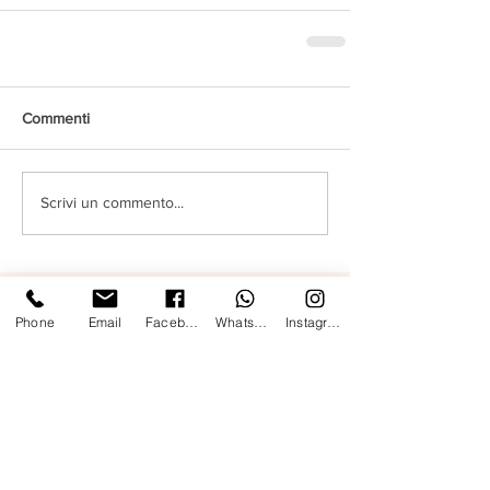
Commenti
Scrivi un commento...
Post in evidenza
Phone
Email
Facebook
Whatsapp
Instagram