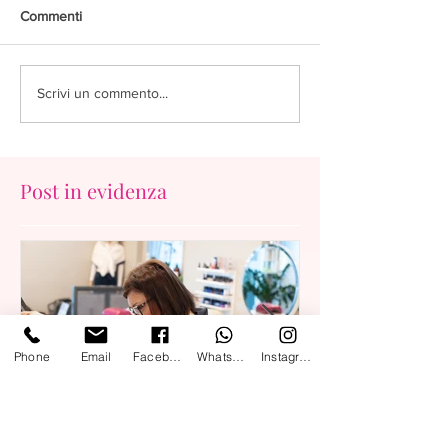
Commenti
Scrivi un commento...
Post in evidenza
Phone
Email
Facebook
Whatsapp
Instagram
Capelli e benessere? Una
Capelli e gestibi