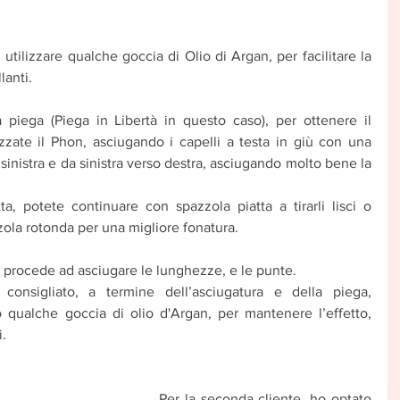
 utilizzare qualche goccia di Olio di Argan, per facilitare la 
lanti.
 piega (Piega in Libertà in questo caso), per ottenere il 
zzate il Phon, asciugando i capelli a testa in giù con una 
sinistra e da sinistra verso destra, asciugando molto bene la 
tta, potete continuare con spazzola piatta a tirarli lisci o 
ola rotonda per una migliore fonatura.
si procede ad asciugare le lunghezze, e le punte.
onsigliato, a termine dell’asciugatura e della piega, 
o qualche goccia di olio d'Argan, per mantenere l’effetto, 
i.
 Per la seconda cliente, ho optato 