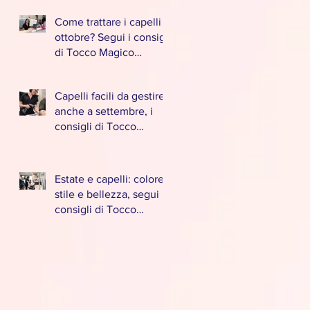
Caponago
Come trattare i capelli a
ottobre? Segui i consigli
di Tocco Magico
parrucchieri a
Caponago
Capelli facili da gestire,
anche a settembre, i
consigli di Tocco
Magico parrucchieri a
Caponago
Estate e capelli: colore,
stile e bellezza, segui i
consigli di Tocco
Magico parrucchieri a
Caponago