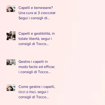
Capelli e benessere?
Una cura ai 3 cioccolati!
Segui i consigli di
Tocco Magico
parrucchieri a
Caponago
Capelli e gestibilità, in
totale libertà, segui i
consigli di Tocco
Magico parrucchieri a
Caponago
Gestire i capelli in
modo facile ed efficace,
i consigli di Tocco
Magico parrucchieri a
Caponago
Come gestire i capelli,
ricci o lisci, segui i
consigli di Tocco
Magico parrucchieri a