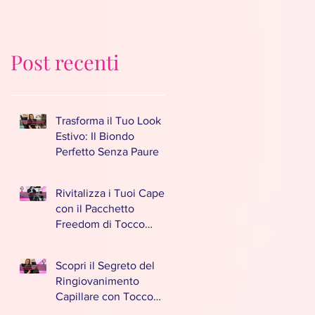
Magico parrucchieri a
Caponago
Caponago
Post recenti
Trasforma il Tuo Look
Estivo: Il Biondo
Perfetto Senza Paure
Rivitalizza i Tuoi Capelli
con il Pacchetto
Freedom di Tocco
Magico a Caponago
Scopri il Segreto del
Ringiovanimento
Capillare con Tocco
Magico a Caponago