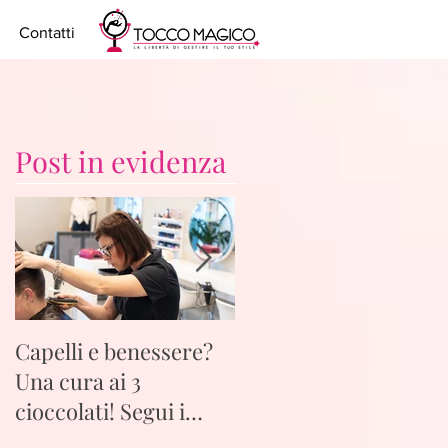
Contatti
Post in evidenza
Capelli e benessere?
Capelli e gestibilità, i
Una cura ai 3
totale libertà, segui i
cioccolati! Segui i
consigli di Tocco
consigli di Tocco
Magico parrucchieri 